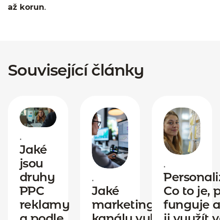
až korun
.
Související články
•
Jaké
jsou
•
druhy
Personali
•
PPC
Jaké
Co to je, 
reklamy
marketingové
funguje a
a podle
kanály vybrat
ji využít 