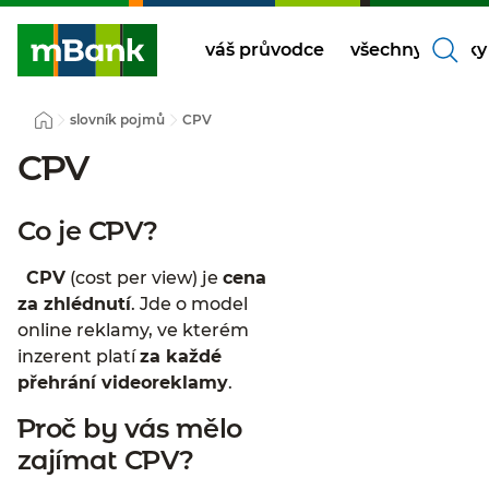
váš průvodce
všechny články
slovník pojmů
CPV
CPV
Co je CPV?
CPV
(cost per view) je
cena
za zhlédnutí
. Jde o model
online reklamy, ve kterém
inzerent platí
za každé
přehrání videoreklamy
.
Proč by vás mělo
zajímat CPV?