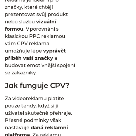
značky, které chtějí
prezentovat svůj produkt
nebo službu
vizuální
formou
. V porovnání s
klasickou PPC reklamou
vám CPV reklama
umožňuje lépe
vyprávět
příběh vaší značky
a
budovat emotivnější spojení
se zákazníky.
Jak funguje CPV?
Za videoreklamu platíte
pouze tehdy, když si ji
uživatel skutečně přehraje.
Přesné podmínky však
nastavuje
daná reklamní
platforma
. Za reklamu