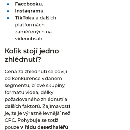
Facebooku
,
Instagramu
,
TikToku
a dalších
platformách
zaměřených na
videoobsah.
Kolik stojí jedno
zhlédnutí?
Cena za zhlédnutí se odvíjí
od konkurence v daném
segmentu, cílové skupiny,
formátu videa, délky
požadovaného zhlédnutí a
dalších faktorů. Zajímavostí
je, že je výrazně levnější než
CPC. Pohybuje se totiž
pouze
v řádu desetihaléřů