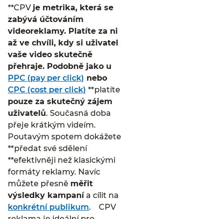
**CPV
je metrika, která se
zabývá
účtováním
videoreklamy
. Platíte za ni
až ve chvíli, kdy si uživatel
vaše video skutečně
přehraje. Podobně jako u
PPC (pay per click)
nebo
CPC (cost per click)
**platíte
pouze za skutečný zájem
uživatelů
. Současná doba
přeje krátkým videím.
Poutavým spotem dokážete
**předat své sdělení
**efektivněji než klasickými
formáty reklamy. Navíc
můžete přesně
měřit
výsledky kampaní
a cílit na
konkrétní publikum
. CPV
reklama je ideální pro