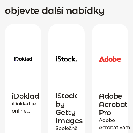
objevte další nabídky
iStock
iDoklad
Adobe
by
Acrobat
iDoklad je
online
Getty
Pro
fakturační
Images
Adobe
služba, která
Acrobat vám
Společně
podnikatelům