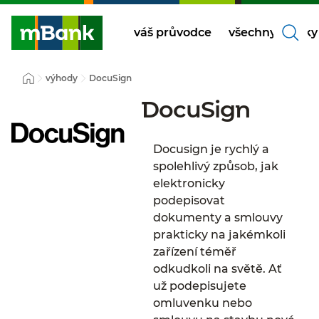
váš průvodce
všechny články
výhody
DocuSign
DocuSign
Docusign je rychlý a
spolehlivý způsob, jak
elektronicky
podepisovat
dokumenty a smlouvy
prakticky na jakémkoli
zařízení téměř
odkudkoli na světě. Ať
už podepisujete
omluvenku nebo