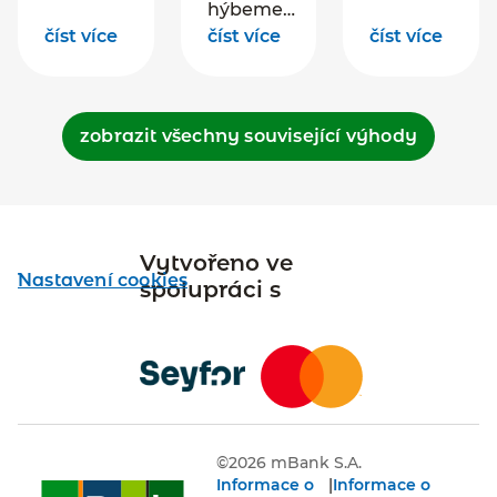
pomůže
hýbeme
zjednodušuje
zůstat ve
číst více
světem – s
číst více
číst více
papírování,
spojení s
tím
automatizuje
vaším týmem
správným
rutinní úkoly
pomocí
obrázkem,
a pomáhá mít
zobrazit všechny související výhody
jednoduchýc
videem
přehled i
nástrojů na
nebo
jistotu ve
Vašem
ilustrací,
financích –
počítači,
která
kdykoliv a
mobilu a
spojuje,
Vytvořeno ve
odkudkoliv.
webu – bez
inspiruje a
Nastavení cookies
spolupráci s
ohledu na to,
posiluje.
kde
pracujete.
©
2026
mBank S.A.
Informace o
|
Informace o