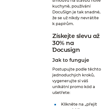
smlouvu na stavbu nové
kuchyně, používání
DocuSign je tak snadné,
že se už nikdy nevrátíte
k papírům.
Získejte slevu až
30% na
Docusign
Jak to funguje
Postupujte podle těchto
jednoduchých kroků,
vygenerujte si váš
unikátní promo kód a
ušetřete:
Klikněte na „přejít