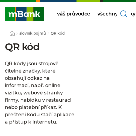
váš průvodce
všechny články
slovník pojmů
QR kód
QR kód
QR kódy jsou strojově
čitelné značky, které
obsahují odkaz na
informaci, např. online
vizitku, webové stránky
firmy, nabídku v restauraci
nebo platební příkaz. K
přečtení kódu stačí aplikace
a přístup k internetu.