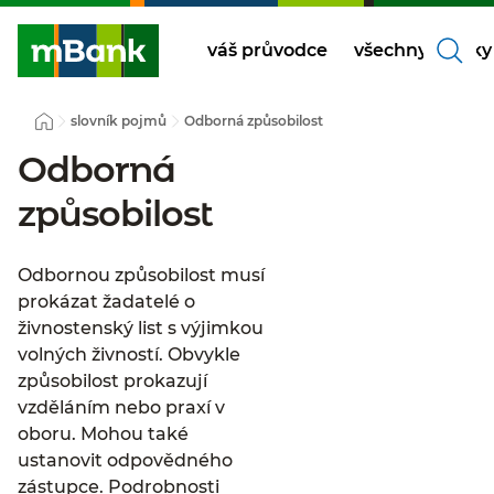
váš průvodce
všechny články
slovník pojmů
Odborná způsobilost
Odborná
způsobilost
Odbornou způsobilost musí
prokázat žadatelé o
živnostenský list s výjimkou
volných živností. Obvykle
způsobilost prokazují
vzděláním nebo praxí v
oboru. Mohou také
ustanovit odpovědného
zástupce. Podrobnosti