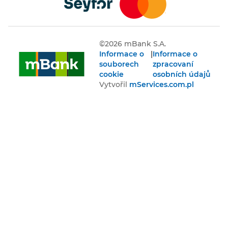
článek vám
pomůže,
abyste
©
2026
mBank S.A.
úvodní
Informace o
|
Informace o
„úřední
souborech
zpracovaní
kolečko“
cookie
osobních údajů
absolvovali
Vytvořil
mServices.com.pl
bez
komplikací
a mohli se
naplno
pustit do
svého
podnikání.